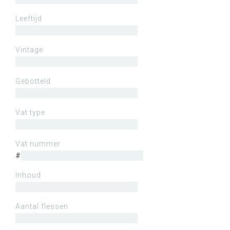
Leeftijd
Vintage
Gebotteld
Vat type
Vat nummer
#
Inhoud
Aantal flessen