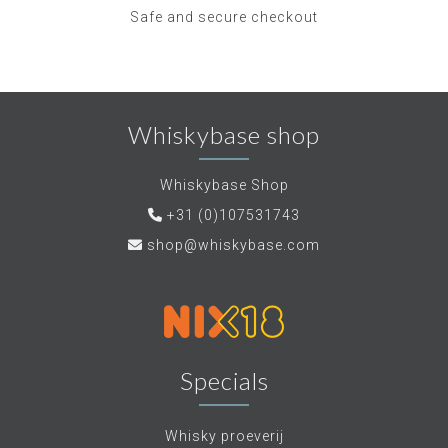
Safe and secure checkout
Whiskybase shop
Whiskybase Shop
+31 (0)107531743
shop@whiskybase.com
Specials
Whisky proeverij