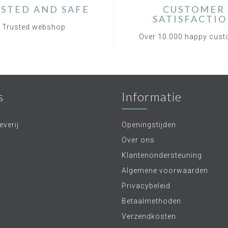
STED AND SAFE
CUSTOMER
SATISFACTI
Trusted webshop
Over 10.000 happy cus
s
Informatie
verij
Openingstijden
Over ons
Klantenondersteuning
Algemene voorwaarden
Privacybeleid
Betaalmethoden
Verzendkosten