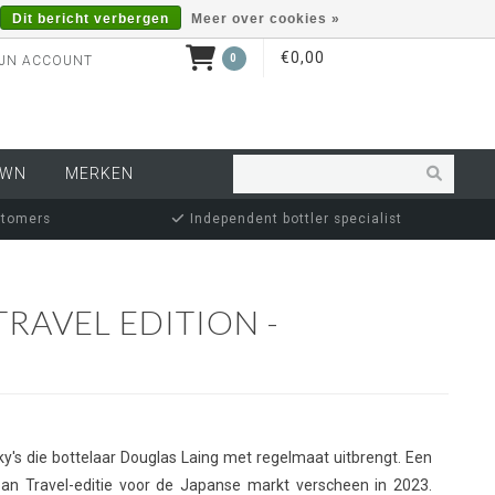
Dit bericht verbergen
Meer over cookies »
€0,00
0
JN ACCOUNT
OWN
MERKEN
stomers
Independent bottler specialist
TRAVEL EDITION -
y's die bottelaar Douglas Laing met regelmaat uitbrengt. Een
pan Travel-editie voor de Japanse markt verscheen in 2023.