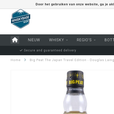
Door het gebruiken van onze website, ga je a
NIEUW
WHISKY
REGIO'S
BOT
Secure and guaranteed delivery
Home
Big Peat The Japan Travel Edition - Douglas Lain