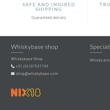
SAFE AND INSURED
TRU
SHIPPING
Guaranteed delivery
Whiskybase shop
Special
Whiskybase Shop
Whisky proe
+31 (0)107531743
shop@whiskybase.com