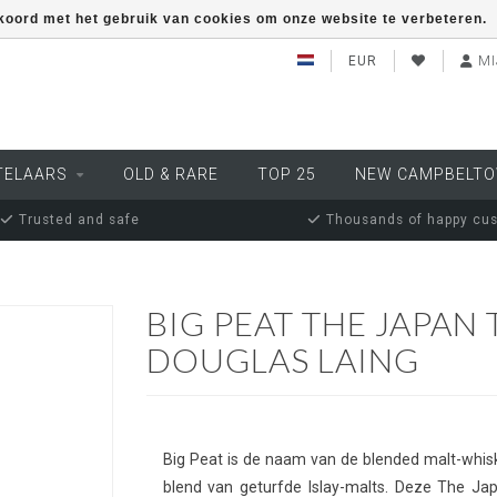
kkoord met het gebruik van cookies om onze website te verbeteren.
EUR
MI
TELAARS
OLD & RARE
TOP 25
NEW CAMPBELT
Trusted and safe
Thousands of happy cu
g
BIG PEAT THE JAPAN 
DOUGLAS LAING
Big Peat is de naam van de blended malt-whisk
blend van geturfde Islay-malts. Deze The Ja