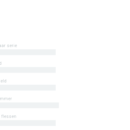
aar serie
d
eld
ummer
 flessen