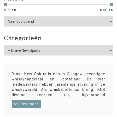
Min: €
0
Max: €
5
Categorieën
Brave New Spirits is een in Glasgow gevestigde
whiskyhandelaar en -bottelaar. De vier
medewerkers hebben jarenlange ervaring in de
whiskywereld. Als whiskybottelaar brengt BNS
diverse reeksen uit, bijvoorbeeld
enkelvatsbottelingen, bottelingen in kleine
Lees meer
oplagen uit verschillende vaten samengesteld,
en whisky, gerijpt en/of gefinisht op bijzondere
vaten.