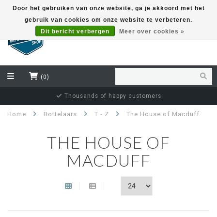
Door het gebruiken van onze website, ga je akkoord met het
gebruik van cookies om onze website te verbeteren.
EUR
Dit bericht verbergen
Meer over cookies »
(0)
Thousands of happy customers
Home
Bottelaars
T - Z
The House of Macduff
THE HOUSE OF
MACDUFF