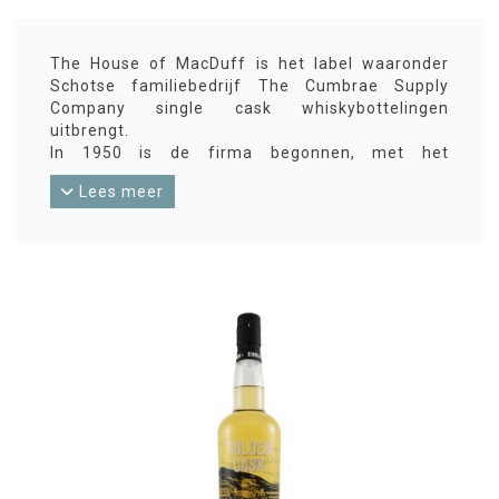
The House of MacDuff is het label waaronder
Schotse familiebedrijf The Cumbrae Supply
Company single cask whiskybottelingen
uitbrengt.
In 1950 is de firma begonnen, met het
uitbrengen van ‘De Kleinste Whiskyfles ter
Lees meer
Wereld’, maar inmiddels pakken ze het groter
aan: meer dan 250 bottelingen zijn er nu al onder
het ‘MacDuff’-label uitgebracht, waaronder maar
liefst 11 Port Ellen-edities!
Ook geeft de firma onder andere labels blended
malt en blended Scotch whisky uit.