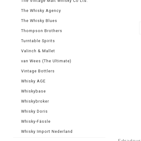
The Vintage Malt Whisky Co Ltd.
The Whisky Agency
The Whisky Blues
Thompson Brothers
Turntable Spirits
Valinch & Mallet
van Wees (The Ultimate)
Vintage Bottlers
Whisky AGE
Whiskybase
Whiskybroker
Whisky Doris
Whisky-Fässle
Whisky Import Nederland
Edradour 