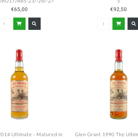
DRU17/A65-23/-26/-27
5
€65,00
€92,50
2014 Ultimate - Matured in
Glen Grant 1990 The Ultim