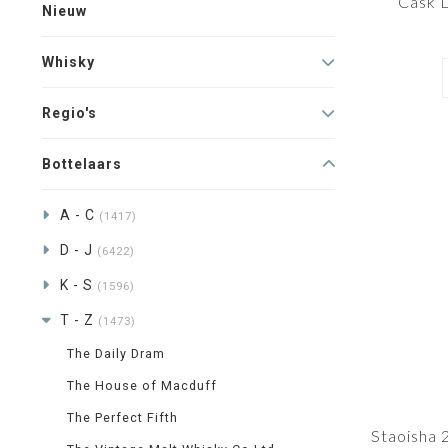
Cask 
Nieuw
Whisky
Regio's
Bottelaars
A - C
(1417)
D - J
(6422)
K - S
(1596)
T - Z
(1473)
The Daily Dram
The House of Macduff
The Perfect Fifth
Staoisha 