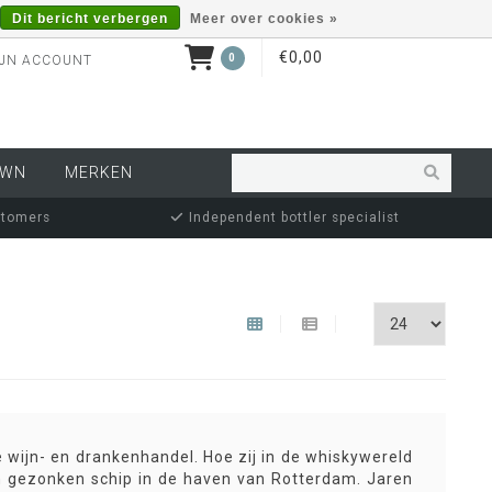
Dit bericht verbergen
Meer over cookies »
€0,00
0
JN ACCOUNT
OWN
MERKEN
stomers
Independent bottler specialist
 wijn- en drankenhandel. Hoe zij in de whiskywereld
en gezonken schip in de haven van Rotterdam. Jaren