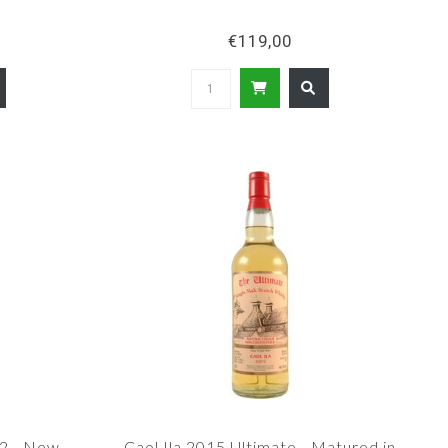
€119,00
2 - New
Caol Ila 2015 Ultimate - Matured in