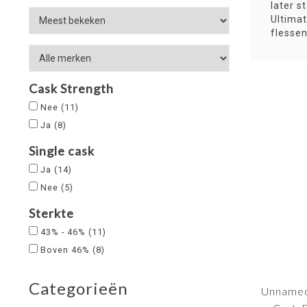
later s
Ultimat
flessen
Cask Strength
Nee
(11)
Ja
(8)
Single cask
Ja
(14)
Nee
(5)
Sterkte
43% - 46%
(11)
Boven 46%
(8)
Categorieën
Unnamed