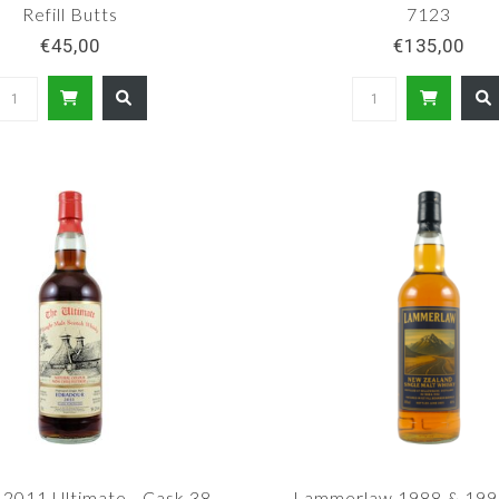
Refill Butts
7123
€45,00
€135,00
2011 Ultimate - Cask 38 -
Lammerlaw 1988 & 199