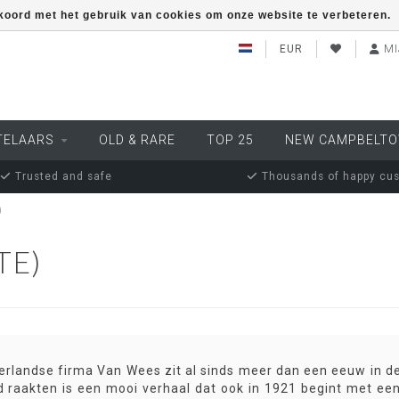
kkoord met het gebruik van cookies om onze website te verbeteren.
EUR
MI
TELAARS
OLD & RARE
TOP 25
NEW CAMPBELT
Trusted and safe
Thousands of happy cu
)
TE)
rlandse firma Van Wees zit al sinds meer dan een eeuw in de
d raakten is een mooi verhaal dat ook in 1921 begint met e