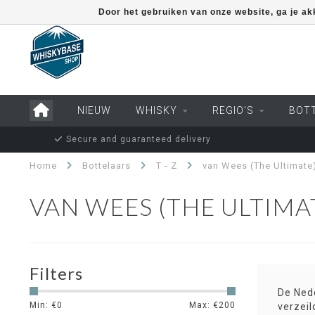
Door het gebruiken van onze website, ga je a
NIEUW
WHISKY
REGIO'S
BOT
Secure and guaranteed delivery
Home
Bottelaars
T - Z
van Wees (The Ultimate
VAN WEES (THE ULTIMA
Filters
De Nede
Min: €
0
Max: €
200
verzeil