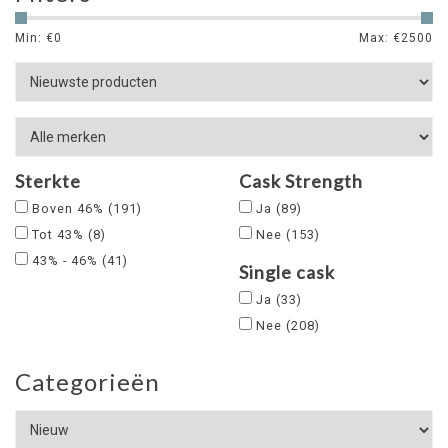
Min: €
0
Max: €
2500
Sterkte
Cask Strength
Boven 46%
(191)
Ja
(89)
Tot 43%
(8)
Nee
(153)
43% - 46%
(41)
Single cask
Ja
(33)
Nee
(208)
Categorieën