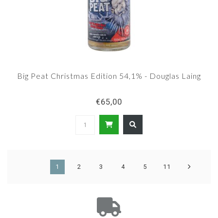
Big Peat Christmas Edition 54,1% - Douglas Laing
€65,00
1
2
3
4
5
11