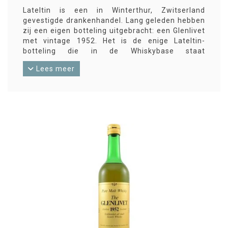
Lateltin is een in Winterthur, Zwitserland
gevestigde drankenhandel. Lang geleden hebben
zij een eigen botteling uitgebracht: een Glenlivet
met vintage 1952. Het is de enige Lateltin-
botteling die in de Whiskybase staat
geregistreerd. En het is nu ook een echte
Lees meer
collector's item.