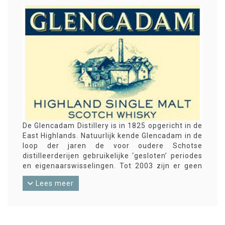
De Glencadam Distillery is in 1825 opgericht in de
East Highlands. Natuurlijk kende Glencadam in de
loop der jaren de voor oudere Schotse
distilleerderijen gebruikelijke ‘gesloten’ periodes
en eigenaarswisselingen. Tot 2003 zijn er geen
eigen bottelingen van Glencadam. In dat jaar
Lees meer
wordt de single malt-distilleerderij overgenomen
door Angus Dundee Distillers dat meteen oude
vaten begint te bottelen onder het Glencadam-
label. En inmiddels zijn er ook eigen bottelingen