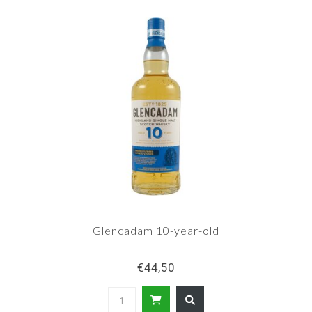
op de markt van vintage 2003 en later. Er zijn
vóór 2003 ook niet veel onafhankelijke
bottelingen geweest van Glencadam-whisky.
Glencadam 10-year-old
€44,50