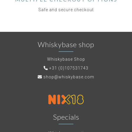
Safe and secure checkout
Whiskybase shop
Whiskybase Shop
+31 (0)107531743
shop@whiskybase.com
Specials