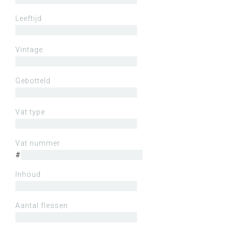
Leeftijd
Vintage
Gebotteld
Vat type
Vat nummer
#
Inhoud
Aantal flessen