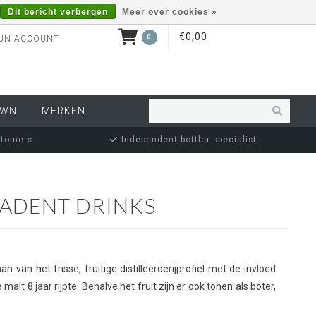
Dit bericht verbergen
Meer over cookies »
€0,00
0
JN ACCOUNT
OWN
MERKEN
stomers
Independent bottler specialist
ADENT DRINKS
an het frisse, fruitige distilleerderijprofiel met de invloed
lt 8 jaar rijpte. Behalve het fruit zijn er ook tonen als boter,