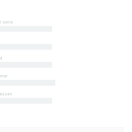
r serie
ld
mmer
lessen