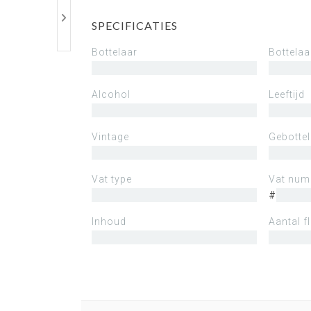
SPECIFICATIES
Bottelaar
Bottelaa
Alcohol
Leeftijd
Vintage
Gebotte
Vat type
Vat nu
#
Inhoud
Aantal f