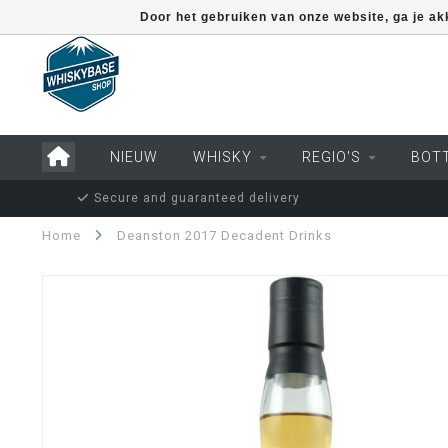
Door het gebruiken van onze website, ga je a
NIEUW
WHISKY
REGIO'S
BOT
Secure and guaranteed delivery
Home
Deanston 2017 Decadent Drinks