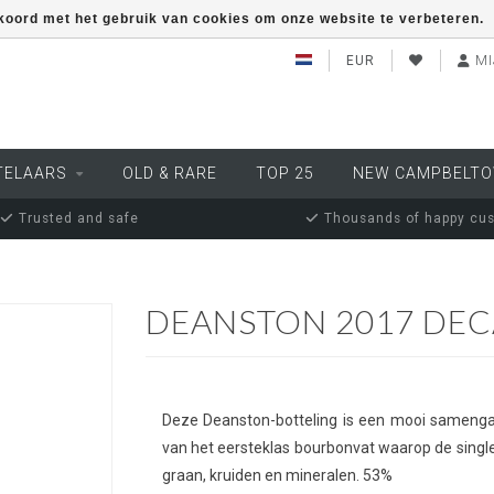
kkoord met het gebruik van cookies om onze website te verbeteren.
EUR
MI
TELAARS
OLD & RARE
TOP 25
NEW CAMPBELT
Trusted and safe
Thousands of happy cu
DEANSTON 2017 DEC
Deze Deanston-botteling is een mooi samengaan v
van het eersteklas bourbonvat waarop de single ma
graan, kruiden en mineralen. 53%