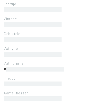
Leeftijd
Vintage
Gebotteld
Vat type
Vat nummer
#
Inhoud
Aantal flessen