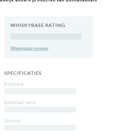
Bekijk andere producten van Bunnahabhain
WHISKYBASE RATING
Rating
Whiskybase reviews
SPECIFICATIES
Bottelaar
Bottelaar serie
Alcohol