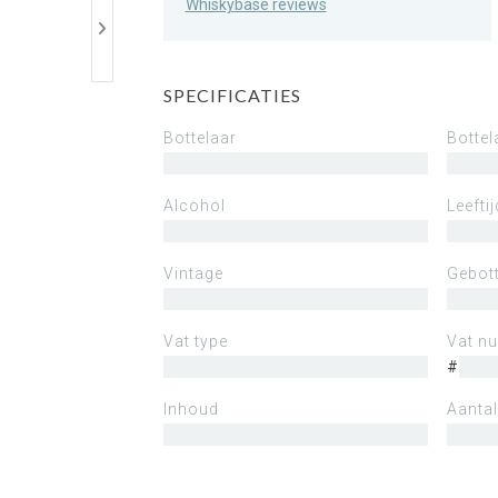
Whiskybase reviews
SPECIFICATIES
Bottelaar
Bottel
Alcohol
Leeftij
Vintage
Gebott
Vat type
Vat n
#
Inhoud
Aantal