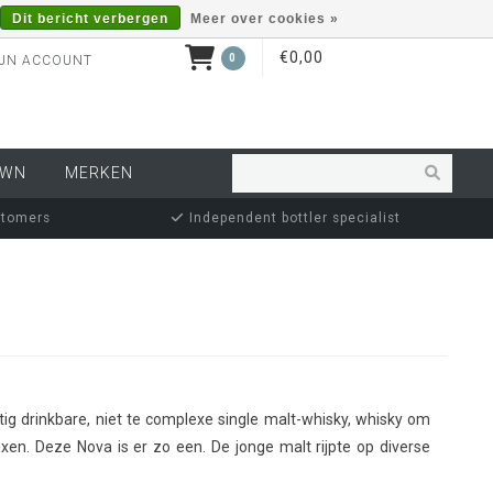
Dit bericht verbergen
Meer over cookies »
€0,00
0
JN ACCOUNT
OWN
MERKEN
stomers
Independent bottler specialist
tig drinkbare, niet te complexe single malt-whisky, whisky om
xen. Deze Nova is er zo een. De jonge malt rijpte op diverse