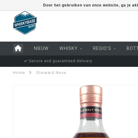
Door het gebruiken van onze website, ga je a
NIEUW
WHISKY
REGIO'S
BOT
Secure and guaranteed delivery
Home
Starward Nova