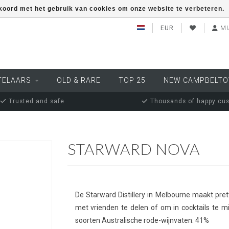
kkoord met het gebruik van cookies om onze website te verbeteren.
EUR
MI
TELAARS
OLD & RARE
TOP 25
NEW CAMPBELT
Trusted and safe
Thousands of happy cu
STARWARD NOVA
De Starward Distillery in Melbourne maakt pret
met vrienden te delen of om in cocktails te mi
soorten Australische rode-wijnvaten. 41%