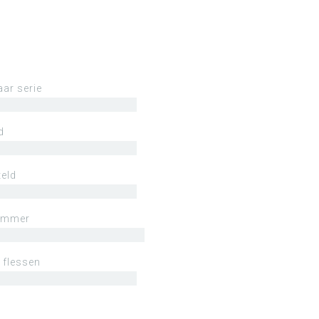
aar serie
d
eld
ummer
 flessen