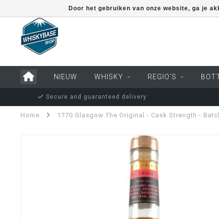
Door het gebruiken van onze website, ga je a
NIEUW
WHISKY
REGIO'S
BOT
Secure and guaranteed delivery
Home
1770 Glasgow The Original - Cask Strength - Batc