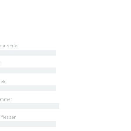
aar serie
d
eld
ummer
 flessen