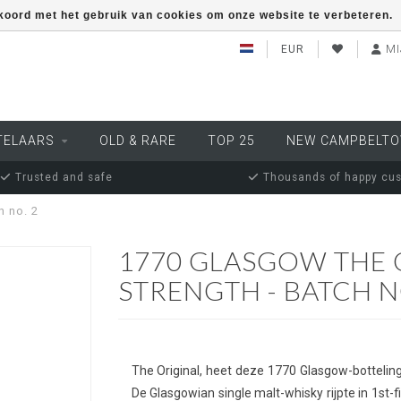
kkoord met het gebruik van cookies om onze website te verbeteren.
EUR
MI
TELAARS
OLD & RARE
TOP 25
NEW CAMPBELT
Trusted and safe
Thousands of happy cu
h no. 2
1770 GLASGOW THE O
STRENGTH - BATCH N
The Original, heet deze 1770 Glasgow-botteling 
De Glasgowian single malt-whisky rijpte in 1st-f