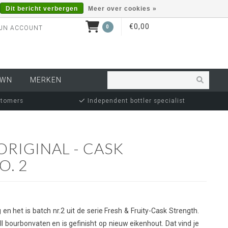
Dit bericht verbergen
Meer over cookies »
€0,00
0
JN ACCOUNT
OWN
MERKEN
stomers
Independent bottler specialist
RIGINAL - CASK
O. 2
en het is batch nr.2 uit de serie Fresh & Fruity-Cask Strength.
ill bourbonvaten en is gefinisht op nieuw eikenhout. Dat vind je