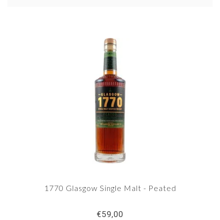
malt-whisky’s uitgebracht, onder het merk 1770.
Naast whisky produceert de distilleerderij ook
rum en gin.
1770 Glasgow Single Malt - Peated
€59,00