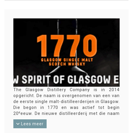
The Glasgow Distillery Company is in 2014
opgericht. De naam is overgenomen van een van
de eerste single malt-distilleerderijen in Glasgow.
Die begon in 1770 en was actief tot begin
e
20
eeuw. De nieuwe distilleerderij met die naam
wil Glasgow weer op de kaart zetten in de
Lees meer
traditie van de grote whisky-regio’s. Inmiddels
heeft de distilleerderij al vele tientallen single