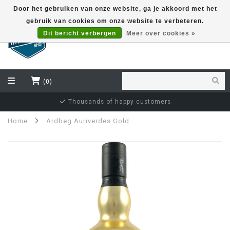
Door het gebruiken van onze website, ga je akkoord met het
gebruik van cookies om onze website te verbeteren.
EUR
Dit bericht verbergen
Meer over cookies »
(0)
Thousands of happy customers
Ind
Home
Ardbeg Auriverdes Gold