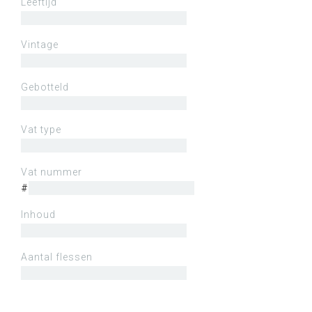
Leeftijd
Vintage
Gebotteld
Vat type
Vat nummer
#
Inhoud
Aantal flessen