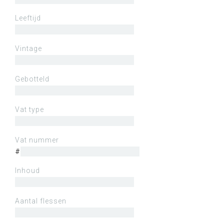
Leeftijd
Vintage
Gebotteld
Vat type
Vat nummer
#
Inhoud
Aantal flessen