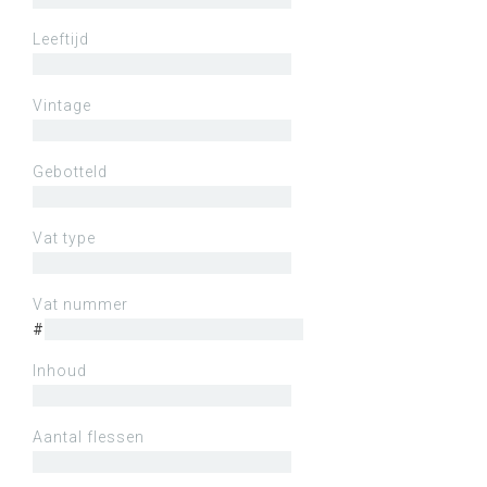
Leeftijd
Vintage
Gebotteld
Vat type
Vat nummer
#
Inhoud
Aantal flessen