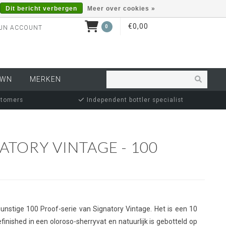
Dit bericht verbergen
Meer over cookies »
€0,00
0
JN ACCOUNT
OWN
MERKEN
stomers
Independent bottler specialist
ATORY VINTAGE - 100
jsgunstige 100 Proof-serie van Signatory Vintage. Het is een 10
finished in een oloroso-sherryvat en natuurlijk is gebotteld op