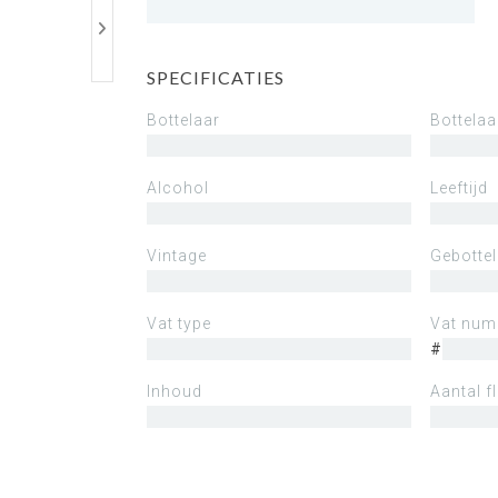
SPECIFICATIES
Bottelaar
Bottelaa
Alcohol
Leeftijd
Vintage
Gebotte
Vat type
Vat nu
#
Inhoud
Aantal f