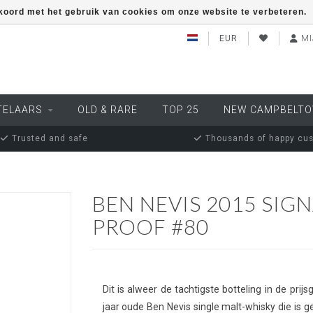
kkoord met het gebruik van cookies om onze website te verbeteren.
EUR
MI
TELAARS
OLD & RARE
TOP 25
NEW CAMPBELT
Trusted and safe
Thousands of happy cu
0
BEN NEVIS 2015 SIGN
PROOF #80
Dit is alweer de tachtigste botteling in de pri
jaar oude Ben Nevis single malt-whisky die is ge