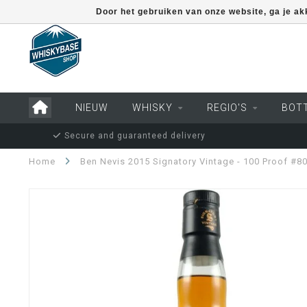
Door het gebruiken van onze website, ga je a
NIEUW
WHISKY
REGIO'S
BOT
Secure and guaranteed delivery
Home
Ben Nevis 2015 Signatory Vintage - 100 Proof #8