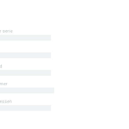
r serie
ld
mmer
lessen