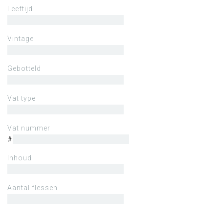
Leeftijd
Vintage
Gebotteld
Vat type
Vat nummer
#
Inhoud
Aantal flessen