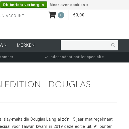
Dit bericht verbergen
Meer over cookies »
€0,00
0
JN ACCOUNT
OWN
MERKEN
stomers
Independent bottler specialist
N EDITION - DOUGLAS
 Islay-malts die Douglas Laing al zo'n 15 jaar met regelmaat
eciaal voor Taiwan kwam in 2019 deze editie uit. 91 punten