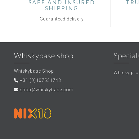
SAFE AND INSURED
TRU
SHIPPING
Guaranteed delivery
Whiskybase shop
Special
Whiskybase Shop
Whisky proe
+31 (0)107531743
shop@whiskybase.com