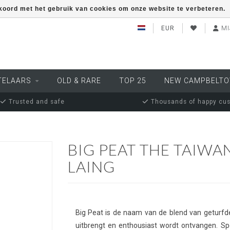
kkoord met het gebruik van cookies om onze website te verbeteren.
EUR
MI
TELAARS
OLD & RARE
TOP 25
NEW CAMPBELT
Trusted and safe
Thousands of happy cu
BIG PEAT THE TAIWA
LAING
Big Peat is de naam van de blend van geturfde
uitbrengt en enthousiast wordt ontvangen. Sp