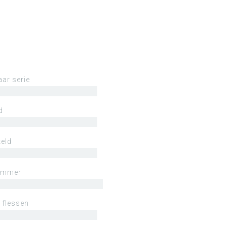
aar serie
d
eld
ummer
 flessen