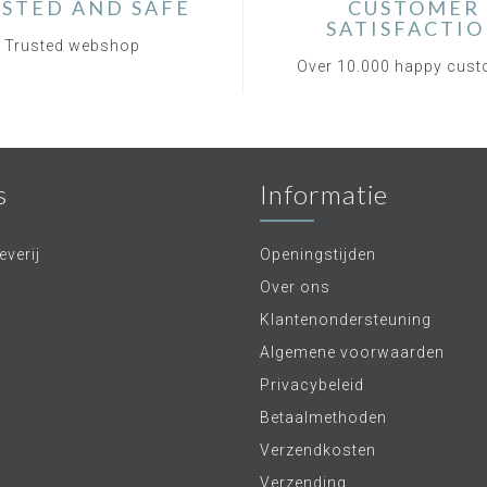
STED AND SAFE
CUSTOMER
SATISFACTI
Trusted webshop
Over 10.000 happy cus
s
Informatie
verij
Openingstijden
Over ons
Klantenondersteuning
Algemene voorwaarden
Privacybeleid
Betaalmethoden
Verzendkosten
Verzending