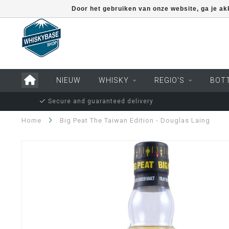
Door het gebruiken van onze website, ga je a
NIEUW
WHISKY
REGIO'S
BOT
Secure and guaranteed delivery
Home
Big Peat The Taiwan Edition - Douglas Laing