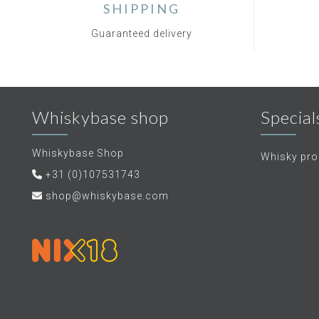
SHIPPING
Guaranteed delivery
Whiskybase shop
Special
Whiskybase Shop
Whisky proe
+31 (0)107531743
shop@whiskybase.com