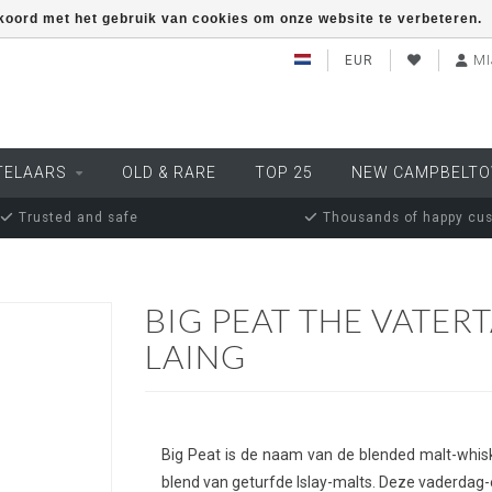
kkoord met het gebruik van cookies om onze website te verbeteren.
EUR
MI
TELAARS
OLD & RARE
TOP 25
NEW CAMPBELT
Trusted and safe
Thousands of happy cu
BIG PEAT THE VATER
LAING
Big Peat is de naam van de blended malt-whisk
blend van geturfde Islay-malts. Deze vaderdag-