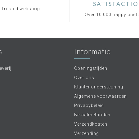
SATISFACTI
Trusted webshop
Over 10.000 happy cus
s
Informatie
verij
Openingstijden
Over ons
Klantenondersteuning
Algemene voorwaarden
Privacybeleid
Betaalmethoden
Verzendkosten
Verzending