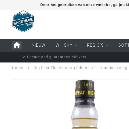
Door het gebruiken van onze website, ga je a
NIEUW
WHISKY
REGIO'S
BOT
Secure and guaranteed delivery
Home
Big Peat The Vatertag Edition #3 - Douglas Laing