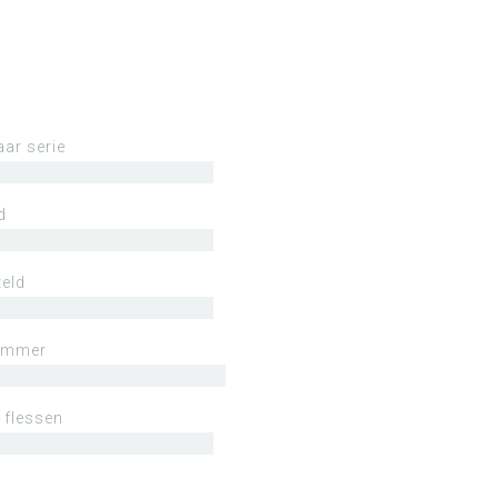
aar serie
d
eld
ummer
 flessen