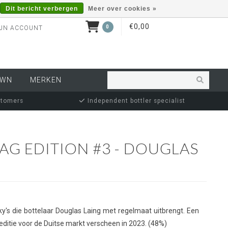
Dit bericht verbergen
Meer over cookies »
€0,00
0
JN ACCOUNT
OWN
MERKEN
stomers
Independent bottler specialist
TAG EDITION #3 - DOUGLAS
y's die bottelaar Douglas Laing met regelmaat uitbrengt. Een
editie voor de Duitse markt verscheen in 2023. (48%)