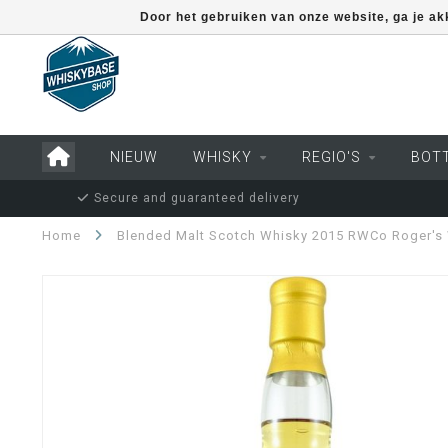
Door het gebruiken van onze website, ga je a
NIEUW
WHISKY
REGIO'S
BOT
Secure and guaranteed delivery
Home
Blended Malt Scotch Whisky 2015 RWCo Roger'