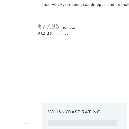
malt-whisky met een paar druppels andere malt
€77,95
Incl. btw
€64,42
Excl. Tax
WHISKYBASE RATING
Rating