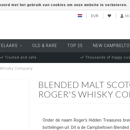
kkoord met het gebruik van cookies om onze website te verbeteren.
EUR
MI
TELAARS
OLD & RARE
TOP 25
NEW CAMPBELT
Trusted and safe
Thousands of happy cu
s Whisky Company
BLENDED MALT SCOT
ROGER'S WHISKY C
Onder de naam Roger’s Hidden Treasures bre
bottelingen uit. Dit is de Campbeltown Blended 