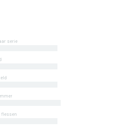
aar serie
d
eld
ummer
 flessen