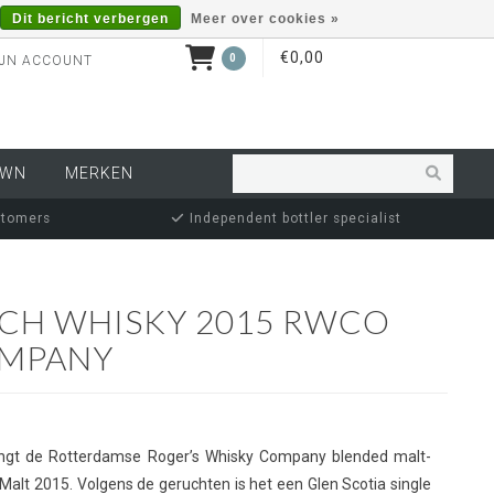
Dit bericht verbergen
Meer over cookies »
€0,00
0
JN ACCOUNT
OWN
MERKEN
stomers
Independent bottler specialist
CH WHISKY 2015 RWCO
OMPANY
ngt de Rotterdamse Roger’s Whisky Company blended malt-
Malt 2015. Volgens de geruchten is het een Glen Scotia single