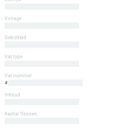
Vintage
Gebotteld
Vat type
Vat nummer
#
Inhoud
Aantal flessen