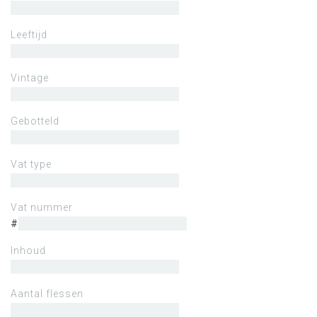
Leeftijd
Vintage
Gebotteld
Vat type
Vat nummer
#
Inhoud
Aantal flessen