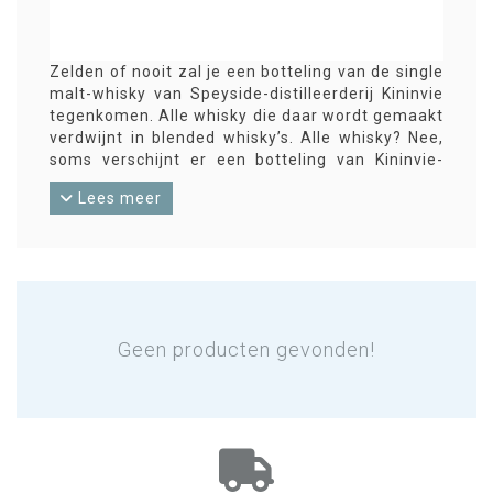
Zelden of nooit zal je een botteling van de single
malt-whisky van Speyside-distilleerderij Kininvie
tegenkomen. Alle whisky die daar wordt gemaakt
verdwijnt in blended whisky’s. Alle whisky? Nee,
soms verschijnt er een botteling van Kininvie-
whisky waar dan een theelepel Balvenie of
Lees meer
Glenfiddich doorheen is gedaan. Dat is dan
formeel een blended malt. En die noemen ze
Aldunie.
Geen producten gevonden!