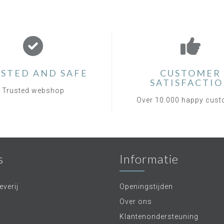
STED AND SAFE
CUSTOMER
SATISFACTI
Trusted webshop
Over 10.000 happy cus
s
Informatie
verij
Openingstijden
Over ons
Klantenondersteuning