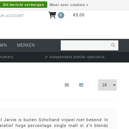
Dit bericht verbergen
Meer over cookies »
€0,00
0
JN ACCOUNT
OWN
MERKEN
stomers
Independent bottler specialist
 Jarvie is buiten Schotland vrijwel niet bekend. In
latief hoge percentage single malt in z’n blends