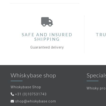
SAFE AND INSURED
TRU
SHIPPING
Guaranteed delivery
Whiskybase shop
Special
Whiskybase Shop
Whisky proe
+31 (0)107531743
shop@whiskybase.com