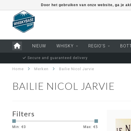
Door het gebruiken van onze website, ga je a
NIEUW
WHISKY
REGIO'S
BOT
Secure and guaranteed delivery
Home
Merken
Bailie Nicol Jarvie
BAILIE NICOL JARVIE
Filters
Min: €
0
Max: €
5