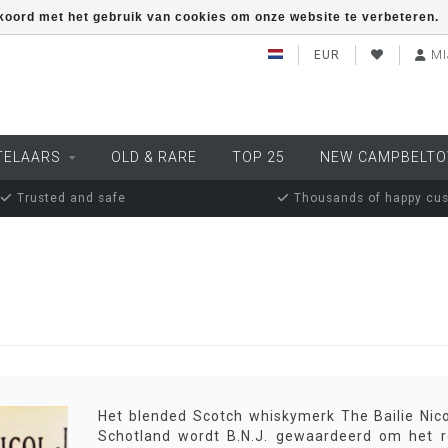
kkoord met het gebruik van cookies om onze website te verbeteren.
EUR
MI
TELAARS
OLD & RARE
TOP 25
NEW CAMPBELT
Trusted and safe
Thousands of happy cu
Het blended Scotch whiskymerk The Bailie Nicol
Schotland wordt B.N.J. gewaardeerd om het re