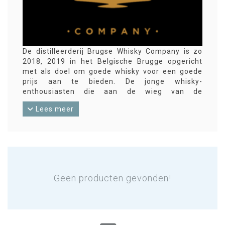
De distilleerderij Brugse Whisky Company is zo
2018, 2019 in het Belgische Brugge opgericht
met als doel om goede whisky voor een goede
prijs aan te bieden. De jonge whisky-
enthousiasten die aan de wieg van de
distilleerderij stonden bedachten twee
Lees meer
'whiskylijnen': de Rogia single malt-whisky (high-
end premium, altijd small batch en cask
strength), en de Ryggia malt (goed en
goedkoper). De whisky rijpt en wordt gefinisht op
diverse soorten vaten (waaronder cognacvaten).
(In het Nederlands noemt de distilleerderij zich
Brugse
Whisky Company, in het Engels is het de
Geen producten gevonden!
Bruges
Whisky Company)