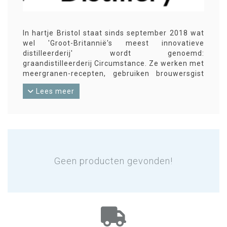
In hartje Bristol staat sinds september 2018 wat
wel 'Groot-Britannië's meest innovatieve
distilleerderij' wordt genoemd:
graandistilleerderij Circumstance. Ze werken met
meergranen-recepten, gebruiken brouwersgist
en lange gistingstijden
en stoken met speciaal
Lees meer
ontworpen ketels om 'nieuwe' whisky's te
produceren.
Geen producten gevonden!