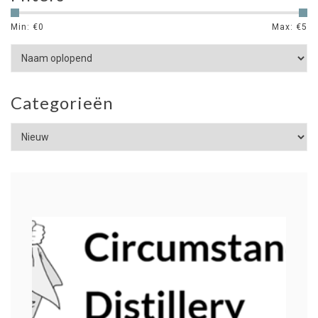
Min: €
0
Max: €
5
Categorieën