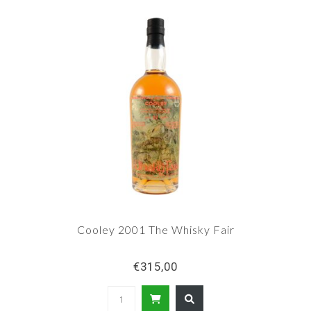
verschillende blends en een kleine hoeveelheid
single grain whisky.
Cooley 2001 The Whisky Fair
€315,00