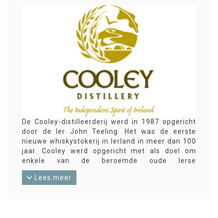
De Cooley-distilleerderij werd in 1987 opgericht
door de Ier John Teeling. Het was de eerste
nieuwe whiskystokerij in Ierland in meer dan 100
jaar. Cooley werd opgericht met als doel om
enkele van de beroemde oude Ierse
whiskeymerken te redden die in de mottenballen
Lees meer
waren gestopt. De distilleerderij ontleent zijn
naam aan de locatie aan de voet van de Cooley
Mountains in County Louth.Cooley produceert
drie stijlen Ierse single malt-whiskey,