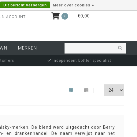
Dit bericht verbergen
Meer over cookies »
€0,00
0
JN ACCOUNT
OWN
MERKEN
stomers
Independent bottler specialist
hisky-merken. De blend werd uitgedacht door Berry
jn- en drankenhandel. De naam verwijst naar het