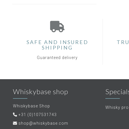
SAFE AND INSURED
TRU
SHIPPING
Guaranteed delivery
Whiskybase shop
Special
Whiskybase Shop
Whisky proe
+31 (0)107531743
shop@whiskybase.com