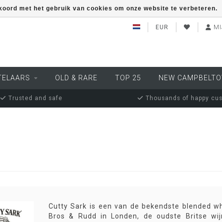
kkoord met het gebruik van cookies om onze website te verbeteren.
EUR
MI
TELAARS
OLD & RARE
TOP 25
NEW CAMPBELT
Trusted and safe
Thousands of happy cu
Cutty Sark is een van de bekendste blended w
Bros & Rudd in Londen, de oudste Britse wi