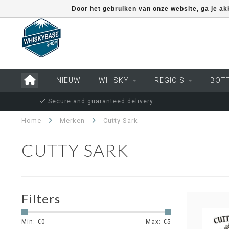
Door het gebruiken van onze website, ga je a
NIEUW
WHISKY
REGIO'S
BOT
Secure and guaranteed delivery
Home
Merken
Cutty Sark
CUTTY SARK
Filters
Min: €
0
Max: €
5