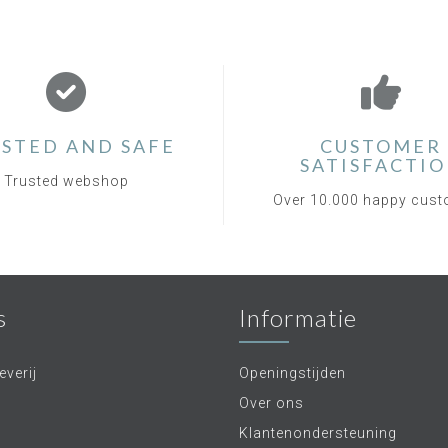
STED AND SAFE
CUSTOMER
SATISFACTI
Trusted webshop
Over 10.000 happy cus
s
Informatie
verij
Openingstijden
Over ons
Klantenondersteuning