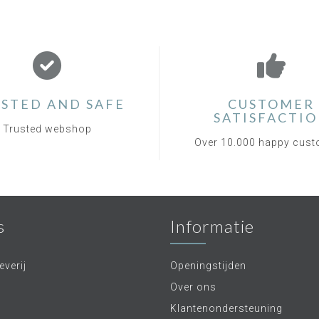
STED AND SAFE
CUSTOMER
SATISFACTI
Trusted webshop
Over 10.000 happy cus
s
Informatie
verij
Openingstijden
Over ons
Klantenondersteuning