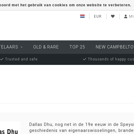
kkoord met het gebruik van cookies om onze website te verbeteren.
EUR
MI
TELAARS
OLD & RARE
TOP 25
NEW CAMPBELT
Trusted and safe
Thousands of happy cu
Dallas Dhu, nog net in de 19e eeuw in de Speysi
geschiedenis van eigenaarswisselingen, branden,