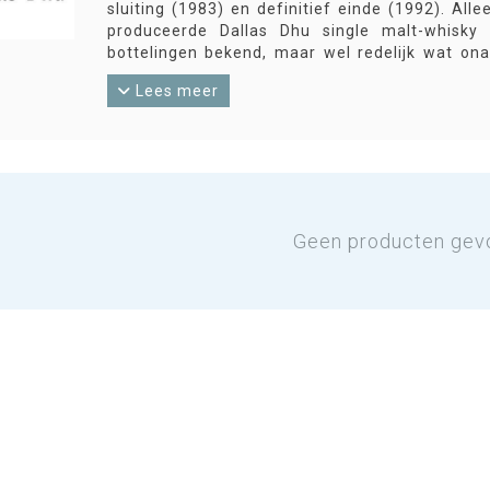
sluiting (1983) en definitief einde (1992). Al
produceerde Dallas Dhu single malt-whisky 
bottelingen bekend, maar wel redelijk wat onaf
Dhu-whisky een hoog cijfer. Na 2010 zijn er vri
Lees meer
Geen producten gev