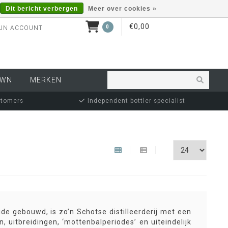
Dit bericht verbergen
Meer over cookies »
€0,00
0
JN ACCOUNT
OWN
MERKEN
stomers
Independent bottler specialist
de gebouwd, is zo’n Schotse distilleerderij met een
 uitbreidingen, ‘mottenbalperiodes’ en uiteindelijk