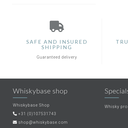
SAFE AND INSURED
TRU
SHIPPING
Guaranteed delivery
Whiskybase shop
Special
Whiskybase Shop
Whisky proe
+31 (0)107531743
shop@whiskybase.com