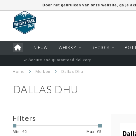
Door het gebruiken van onze website, ga je a
NIEUW
WHISKY
REGIO'S
BOT
Secure and guaranteed delivery
Home
Merken
Dallas Dhu
DALLAS DHU
Filters
Min: €
0
Max: €
5