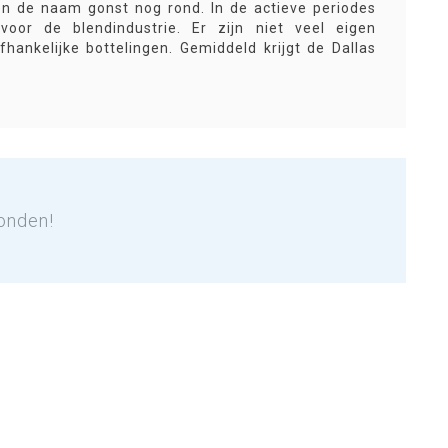
leen de naam gonst nog rond. In de actieve periodes
voor de blendindustrie. Er zijn niet veel eigen
hankelijke bottelingen. Gemiddeld krijgt de Dallas
jwel geen bottelingen meer uitgekomen.
onden!