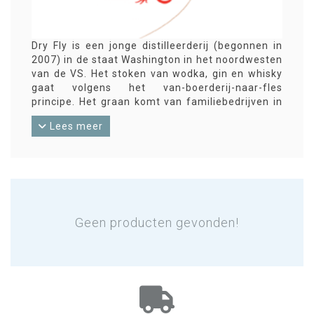
Dry Fly is een jonge distilleerderij (begonnen in
2007) in de staat Washington in het noordwesten
van de VS. Het stoken van wodka, gin en whisky
gaat volgens het van-boerderij-naar-fles
principe. Het graan komt van familiebedrijven in
de omgeving van de distilleerderij. De spirit wordt
Lees meer
ambachtelijk gestookt. Dry Fly maakt diverse
soorten whisky.
Geen producten gevonden!