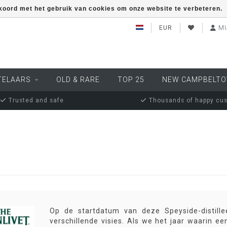
kkoord met het gebruik van cookies om onze website te verbeteren.
EUR
MI
TELAARS
OLD & RARE
TOP 25
NEW CAMPBELT
Trusted and safe
Thousands of happy cu
Op de startdatum van deze Speyside-distillee
verschillende visies. Als we het jaar waarin een