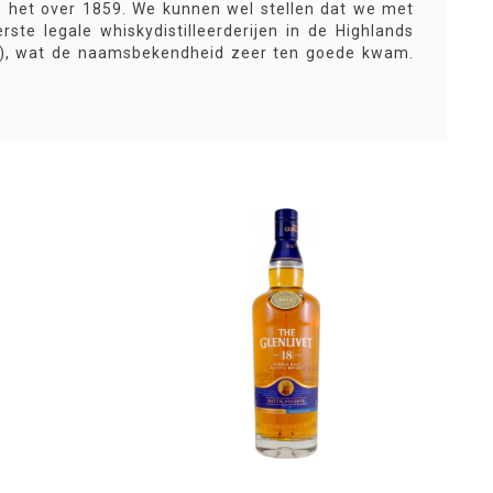
het over 1859. We kunnen wel stellen dat we met
te legale whiskydistilleerderijen in de Highlands
824), wat de naamsbekendheid zeer ten goede kwam.
m werd met ‘single malt whisky’. Veel andere
ter hun naam, tot dat door de rechter werd verboden.
rbod overigens weinig aan. Maar nog steeds is The
 bestverkopende single malt whisky in de VS.