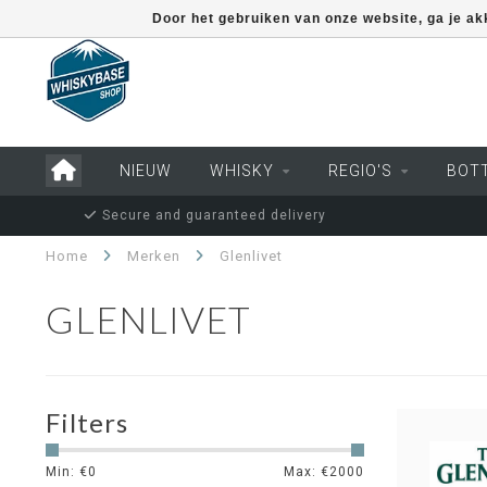
Door het gebruiken van onze website, ga je a
NIEUW
WHISKY
REGIO'S
BOT
Secure and guaranteed delivery
Home
Merken
Glenlivet
GLENLIVET
Filters
Min: €
0
Max: €
2000