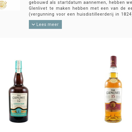
gebouwd als startdatum aannemen, hebben we 
Glenlivet te maken hebben met een van de eers
(vergunning voor een huisdistilleerderij in 1
Zozeer zelfs dat Glenlivet bijna synonie
Lees meer
distilleerderijen zetten daarom ‘Glenlivet’ ach
De bottelaar Cadenhead trekt zich van dat ve
Glenlivet een grote naam; het is bijvoorbeeld de