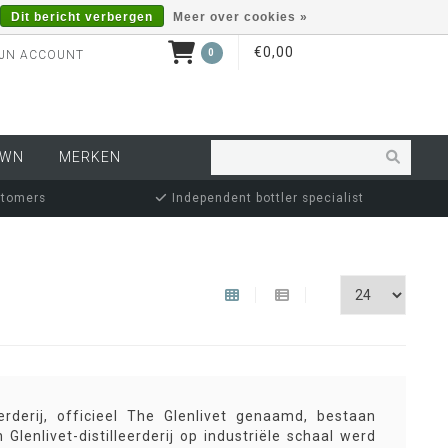
Dit bericht verbergen
Meer over cookies »
€0,00
0
JN ACCOUNT
OWN
MERKEN
stomers
Independent bottler specialist
rderij, officieel The Glenlivet genaamd, bestaan
 Glenlivet-distilleerderij op industriële schaal werd