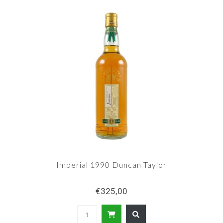
zeer goede waardering kregen, hebben Imperial-
bottelingen tot nu toe geen verzamelaarswaarde
gekregen.
Imperial 1990 Duncan Taylor
€325,00