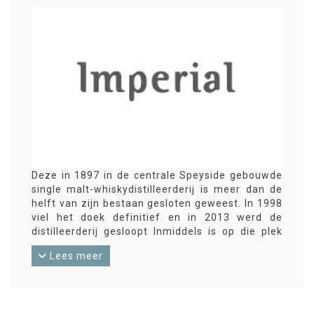
Deze in 1897 in de centrale Speyside gebouwde
single malt-whiskydistilleerderij is meer dan de
helft van zijn bestaan gesloten geweest. In 1998
viel het doek definitief en in 2013 werd de
distilleerderij gesloopt Inmiddels is op die plek
een nieuwe distilleerderij, Dalmunach, gebouwd.
Lees meer
Van Imperial zijn nauwelijks eigen bottelingen
bekend. Er zijn in de loop der tijd wel behoorlijk
wat onafhankelijke bottelingen uitgekomen.
Ondanks dat sommige van die bottelingen een