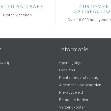
STED AND SAFE
CUSTOMER
SATISFACTI
Trusted webshop
Over 10.000 happy cus
s
Informatie
verij
Openingstijden
Over ons
Klantenondersteuning
Algemene voorwaarden
Privacybeleid
Betaalmethoden
Verzendkosten