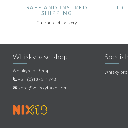
SAFE AND INSURED
TRU
SHIPPING
Guaranteed delivery
Whiskybase shop
Special
Whiskybase Shop
Whisky proe
+31 (0)107531743
shop@whiskybase.com