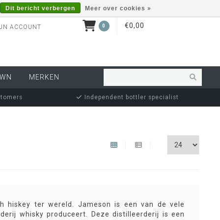
Dit bericht verbergen
Meer over cookies »
€0,00
0
JN ACCOUNT
OWN
MERKEN
stomers
Independent bottler specialist
h hiskey ter wereld. Jameson is een van de vele
erij whisky produceert. Deze distilleerderij is een