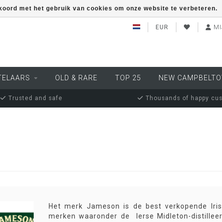
kkoord met het gebruik van cookies om onze website te verbeteren.
EUR
MI
TELAARS
OLD & RARE
TOP 25
NEW CAMPBELT
Trusted and safe
Thousands of happy cu
Het merk Jameson is de best verkopende Iris
merken waaronder de Ierse Midleton-distilleerd