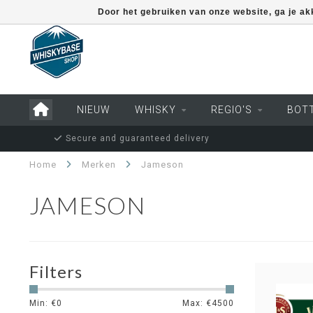
Door het gebruiken van onze website, ga je a
NIEUW
WHISKY
REGIO'S
BOT
Secure and guaranteed delivery
Home
Merken
Jameson
JAMESON
Filters
Min: €
0
Max: €
4500