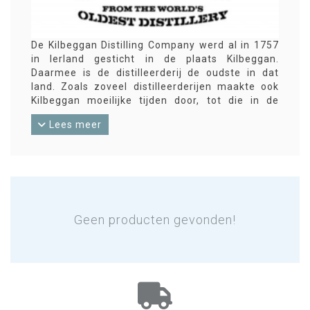
De Kilbeggan Distilling Company werd al in 1757
in Ierland gesticht in de plaats Kilbeggan.
Daarmee is de distilleerderij de oudste in dat
land. Zoals zoveel distilleerderijen maakte ook
Kilbeggan moeilijke tijden door, tot die in de
vorige eeuw zelfs de productie staakte.
Lees meer
Gesteund en geholpen door de inwoners van
Kilbeggan kon de distilleerderij in 2010 een
nieuwe start maken. Uit de ketels komen nu een
blended whisky, een rye whisky, een single pot
still whisky volgens oud recept en een single
grain.
Geen producten gevonden!