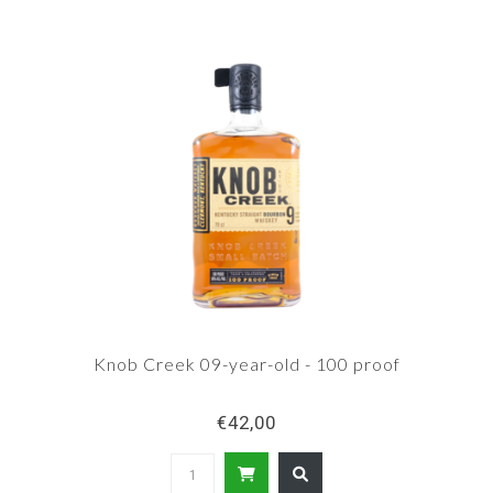
100 proof gebotteld. De 3 andere ‘high-end’-
merken zijn Booker's, Baker's, en Basil Hayden's.
Knob Creek 09-year-old - 100 proof
€42,00