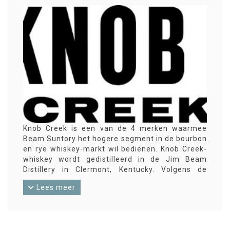
Knob Creek is een van de 4 merken waarmee
Beam Suntory het hogere segment in de bourbon
en rye whiskey-markt wil bedienen. Knob Creek-
whiskey wordt gedistilleerd in de Jim Beam
Distillery in Clermont, Kentucky. Volgens de
producent is de Knob Creek Kentucky straight
Lees meer
bourbon whiskey gemaakt in de stijl van voor de
Drooglegging. Voorheen rijpte Knob Creek 9 jaar,
tegenwoordig ontbreekt een leeftijdsaanduiding.
De standaard Knob Creek-whiskey’s worden op