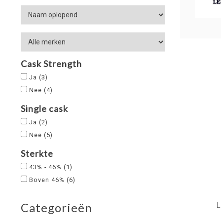
Cask Strength
Ja
(3)
Nee
(4)
Single cask
Ja
(2)
Nee
(5)
Sterkte
43% - 46%
(1)
Boven 46%
(6)
L
Categorieën