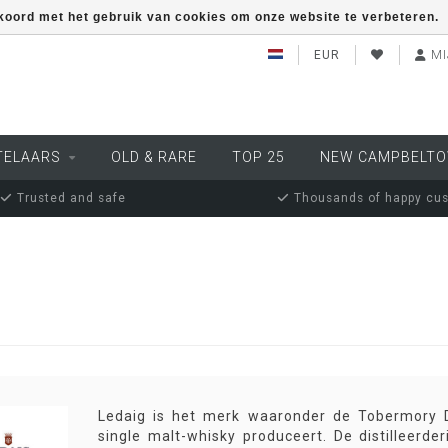
kkoord met het gebruik van cookies om onze website te verbeteren.
EUR
MI
TELAARS
OLD & RARE
TOP 25
NEW CAMPBELT
Trusted and safe
Thousands of happy cu
Ledaig is het merk waaronder de Tobermory Di
single malt-whisky produceert. De distilleerd