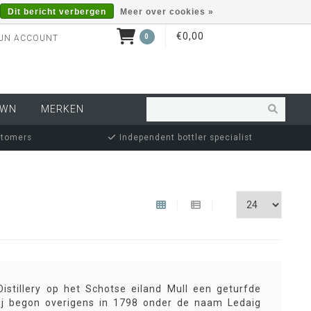
Dit bericht verbergen
Meer over cookies »
€0,00
0
JN ACCOUNT
OWN
MERKEN
stomers
Independent bottler specialist
stillery op het Schotse eiland Mull een geturfde
erij begon overigens in 1798 onder de naam Ledaig