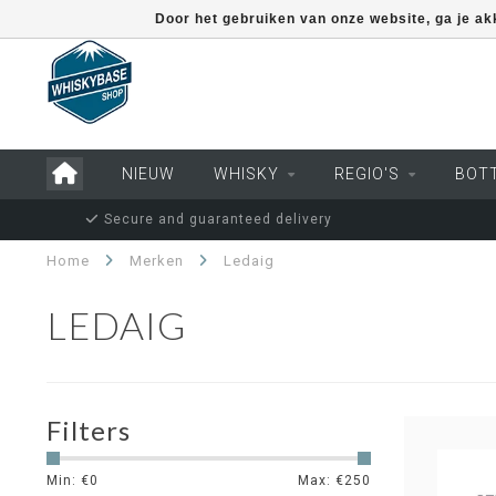
Door het gebruiken van onze website, ga je a
NIEUW
WHISKY
REGIO'S
BOT
Secure and guaranteed delivery
Home
Merken
Ledaig
LEDAIG
Filters
Min: €
0
Max: €
250