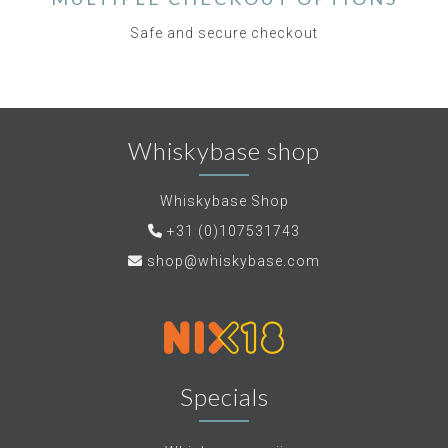
Safe and secure checkout
Whiskybase shop
Whiskybase Shop
+31 (0)107531743
shop@whiskybase.com
Specials