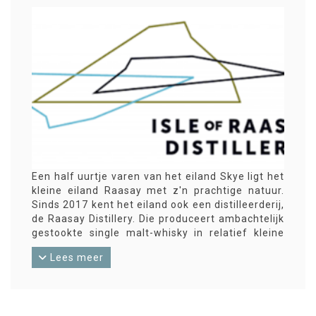
Een half uurtje varen van het eiland Skye ligt het
kleine eiland Raasay met z'n prachtige natuur.
Sinds 2017 kent het eiland ook een distilleerderij,
de Raasay Distillery. Die produceert ambachtelijk
gestookte single malt-whisky in relatief kleine
oplagen. Ze maken ook gin, en er is een
Lees meer
distilleerderijhotel!