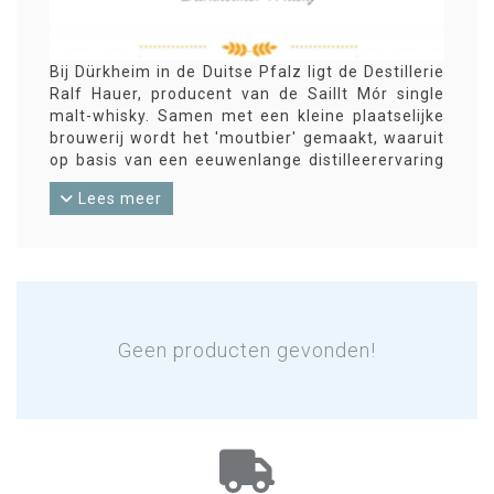
Bij Dürkheim in de Duitse Pfalz ligt de Destillerie
Ralf Hauer, producent van de Saillt Mór single
malt-whisky. Samen met een kleine plaatselijke
brouwerij wordt het 'moutbier' gemaakt, waaruit
op basis van een eeuwenlange distilleerervaring
de spirit komt. Die spirit wordt in diverse
Lees meer
vatsoorten (o.a. nieuw eiken uit de Pfalz) te
rijpen gelegd in de zilte lucht van Bad Dürkheim
(Saillt Mór is Keltisch voor Grote zoutpan).
Geen producten gevonden!