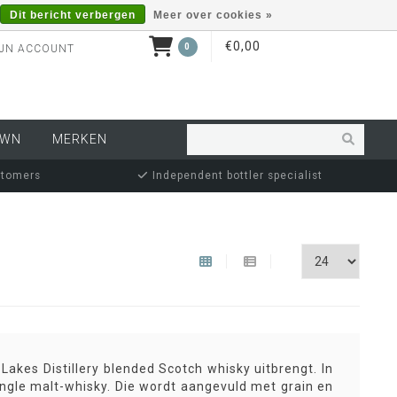
Dit bericht verbergen
Meer over cookies »
€0,00
0
JN ACCOUNT
OWN
MERKEN
stomers
Independent bottler specialist
akes Distillery blended Scotch whisky uitbrengt. In
ingle malt-whisky. Die wordt aangevuld met grain en