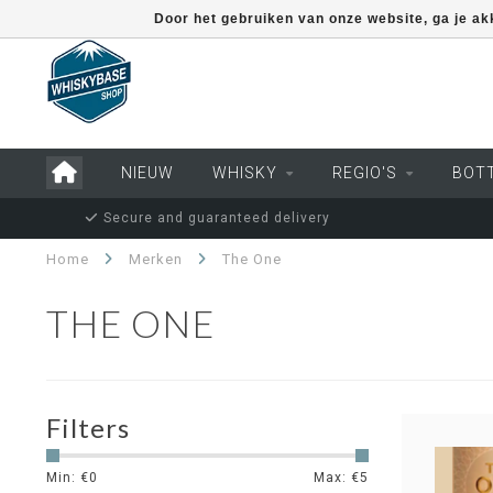
Door het gebruiken van onze website, ga je a
NIEUW
WHISKY
REGIO'S
BOT
Secure and guaranteed delivery
Home
Merken
The One
THE ONE
Filters
Min: €
0
Max: €
5