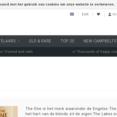
kkoord met het gebruik van cookies om onze website te verbeteren.
EUR
MI
TELAARS
OLD & RARE
TOP 25
NEW CAMPBELT
Trusted and safe
Thousands of happy cu
The One is het merk waaronder de Engelse The L
het hart van de blends zit de eigen The Lakes s