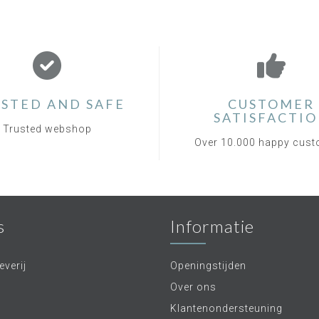
STED AND SAFE
CUSTOMER
SATISFACTI
Trusted webshop
Over 10.000 happy cus
s
Informatie
verij
Openingstijden
Over ons
Klantenondersteuning