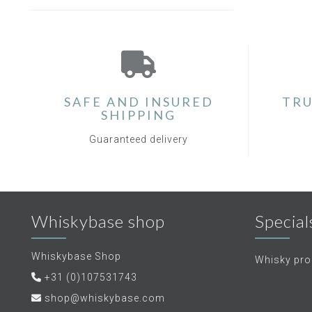
SAFE AND INSURED
TRU
SHIPPING
Guaranteed delivery
Whiskybase shop
Special
Whiskybase Shop
Whisky proe
+31 (0)107531743
shop@whiskybase.com