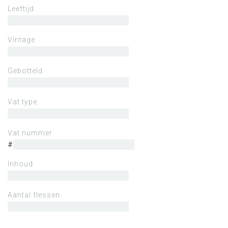
Leeftijd
Vintage
Gebotteld
Vat type
Vat nummer
#
Inhoud
Aantal flessen