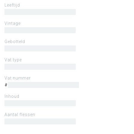
Leeftijd
Vintage
Gebotteld
Vat type
Vat nummer
#
Inhoud
Aantal flessen