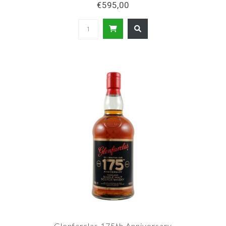
€595,00
Glenfarclas 175th Anniversary