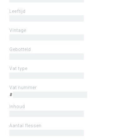
Leeftijd
Vintage
Gebotteld
Vat type
Vat nummer
#
Inhoud
Aantal flessen