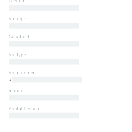
Leeftijd
Vintage
Gebotteld
Vat type
Vat nummer
#
Inhoud
Aantal flessen