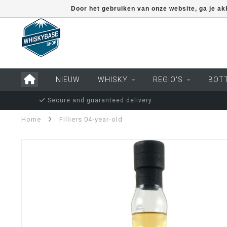
Door het gebruiken van onze website, ga je a
NIEUW
WHISKY
REGIO'S
BOT
Secure and guaranteed delivery
Home
Filliers 04-year-old