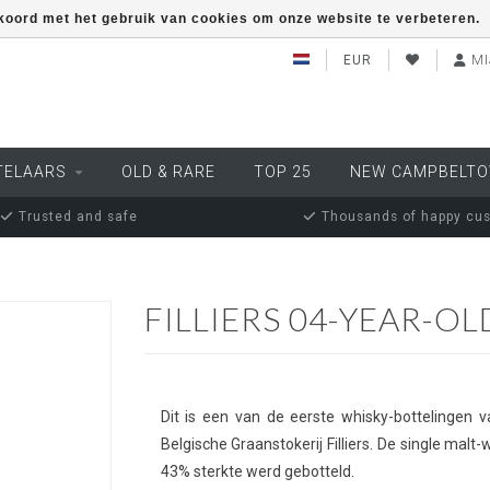
kkoord met het gebruik van cookies om onze website te verbeteren.
EUR
MI
TELAARS
OLD & RARE
TOP 25
NEW CAMPBELT
Trusted and safe
Thousands of happy cu
FILLIERS 04-YEAR-OL
Dit is een van de eerste whisky-bottelingen 
Belgische Graanstokerij Filliers. De single malt-w
43% sterkte werd gebotteld.