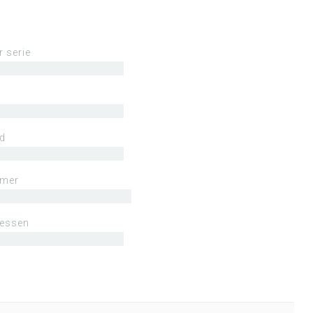
r serie
ld
mmer
lessen