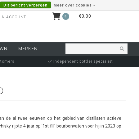
Dit bericht verbergen
Meer over cookies »
€0,00
0
JN ACCOUNT
OWN
MERKEN
stomers
Independent bottler specialist
D
van de al twee eeuwen op het gebied van distillaten actieve
hisky rijpte 4 jaar op '1st fill' bourbonvaten voor hij in 2023 op