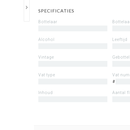
SPECIFICATIES
Bottelaar
Bottelaa
Alcohol
Leeftijd
Vintage
Gebotte
Vat type
Vat nu
#
Inhoud
Aantal f