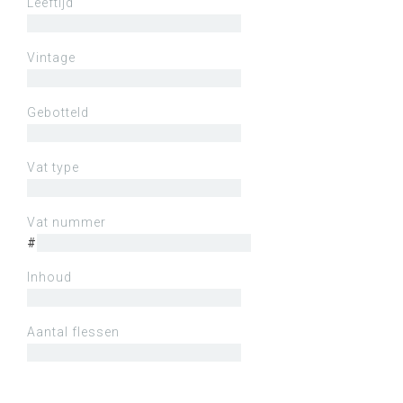
Leeftijd
Vintage
Gebotteld
Vat type
Vat nummer
#
Inhoud
Aantal flessen