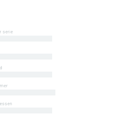
r serie
ld
mmer
lessen