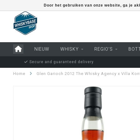
Door het gebruiken van onze website, ga je a
NIEUW
WHISKY
REGIO'S
BOT
Secure and guaranteed delivery
Home
Glen Garioch 2012 The Whisky Agency x Villa Kon