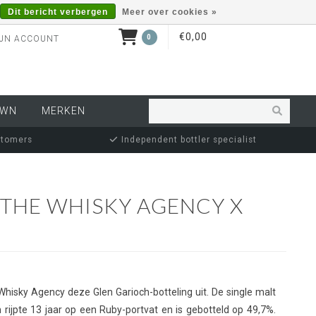
Dit bericht verbergen
Meer over cookies »
€0,00
0
JN ACCOUNT
OWN
MERKEN
stomers
Independent bottler specialist
 THE WHISKY AGENCY X
hisky Agency deze Glen Garioch-botteling uit. De single malt
 rijpte 13 jaar op een Ruby-portvat en is gebotteld op 49,7%.