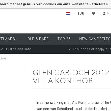
kkoord met het gebruik van cookies om onze website te verbeteren.
EUR
MI
TELAARS
OLD & RARE
TOP 25
NEW CAMPBELT
Trusted and safe
Thousands of happy cu
thor
GLEN GARIOCH 2012
VILLA KONTHOR
In samenwerking met Vila Konthor bracht The W
van een van Schotlands oudste distilleerderijen