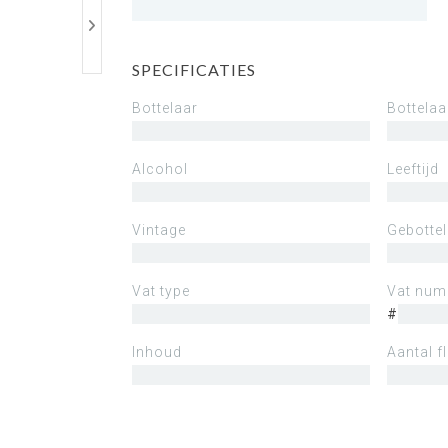
SPECIFICATIES
Bottelaar
Bottelaa
Alcohol
Leeftijd
Vintage
Gebotte
Vat type
Vat nu
#
Inhoud
Aantal f